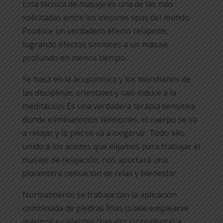
Esta técnica de masaje es una de las más
solicitadas entre los mejores spas del mundo.
Produce un verdadero efecto relajante,
logrando efectos similares a un masaje
profundo en menos tiempo.
Se basa en la acupuntura y los meridianos de
las disciplinas orientales y casi induce a la
meditación. Es una verdadera terapia sensitiva
donde eliminaremos tensiones, el cuerpo se va
a relajar y la piel se va a oxigenar. Todo ello,
unido a los aceites que elijamos para trabajar el
masaje de relajación, nos aportará una
placentera sensación de relax y bienestar.
Normalmente se trabaja con la aplicación
combinada de piedras frías (suele emplearse
mármol) y calientes (basalto u obsidiana) a