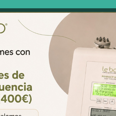
INICIO
TRATAMIENTOS
PROMOCIONES
TRABAJOS REALIZADO
rofundidad de la endermología, qué problemas combate y
 Estética y Bienestar. La endermología es un tratamiento
s problemas de celulitis ya...