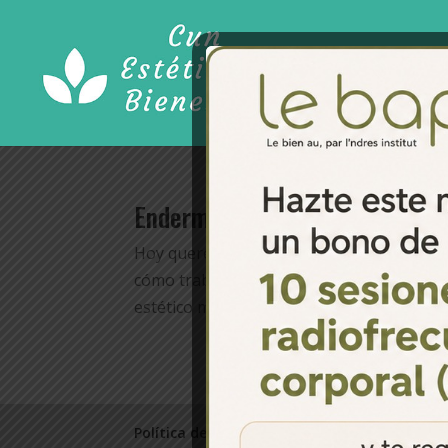
Endermología
Hoy queremos hablaros un poco más en p
cómo trabajamos este tratamiento en Cun
estético muy eficaz a la hora de combatir lo
Política de cancelación