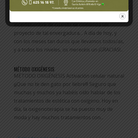
Celebramos nuestro 4º aniversario
El 2 de octubre de hace 4 años abríamos
nuestras puertas con la ilusión, miedos e
incertidumbre de cuando se comienza un
proyecto de tal envergadura… A día de hoy, y
con los meses tan duros que llevamos todos/as,
y a todos los niveles, os merecéis un ¡GRACIAS!...
MÉTODO OXIGÉNESIS
MÉTODO OXIGÉNESIS Activación celular natural
¡¡¡Que no te den gato por liebre!!! Seguro que
muchas y muchos ya habéis oído hablar de los
tratamientos de estética con oxígeno. Hoy en
día, la oxigenoterapia se ha puesto muy de
moda y hay muchos tratamientos con...