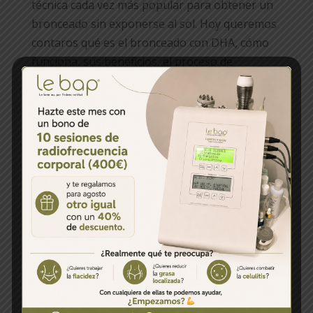
técnica cada vez más popular para obtener un
bronceado sin exponerse al sol. Hoy queremos
contaros qué es el bronceado con DHA, cómo
funciona, sus beneficios, el proceso de
aplicación, y los cuidados posteriores.
Aprenderás...
Terapia geotermal
PIEDRAS VOLCÁNICAS O HOT STONES ¿Has
oído hablar del masaje con piedras volcánicas?
Acompáñanos para descubrir todo lo que
puede te puede aportar este tipo de
tratamiento. Esta técnica de masaje es una de
las más solicitadas entre los mejores spas del
mundo. Produce...