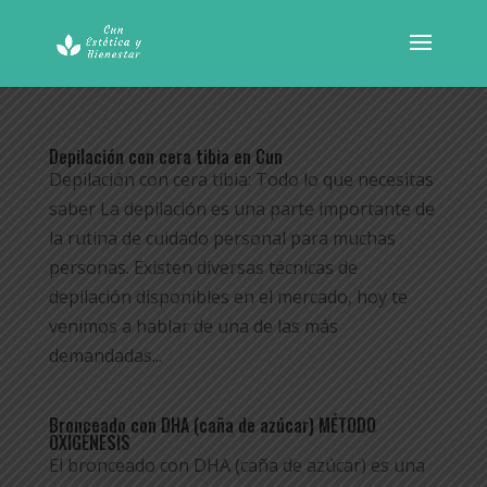
Depilación con cera tibia en Cun
Depilación con cera tibia: Todo lo que necesitas
saber La depilación es una parte importante de
la rutina de cuidado personal para muchas
personas. Existen diversas técnicas de
depilación disponibles en el mercado, hoy te
venimos a hablar de una de las más
demandadas...
Bronceado con DHA (caña de azúcar) MÉTODO
OXIGÉNESIS
El bronceado con DHA (caña de azúcar) es una